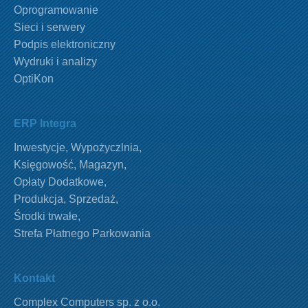
Oprogramowanie
Sieci i serwery
Podpis elektroniczny
Wydruki i analizy
OptiKon
ERP Integra
Inwestycje
,
Wypożyczlnia
,
Księgowość
,
Magazyn
,
Opłaty Dodatkowe
,
Produkcja
,
Sprzedaż
,
Środki trwałe
,
Strefa Płatnego Parkowania
Kontakt
Complex Computers sp. z o.o.