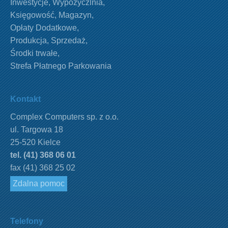
Inwestycje
,
Wypożyczlnia
,
Księgowość
,
Magazyn
,
Opłaty Dodatkowe
,
Produkcja
,
Sprzedaż
,
Środki trwałe
,
Strefa Płatnego Parkowania
Kontakt
Complex Computers sp. z o.o.
ul. Targowa 18
25-520 Kielce
tel. (41) 368 06 01
fax (41) 368 25 02
Zdalna pomoc
Telefony