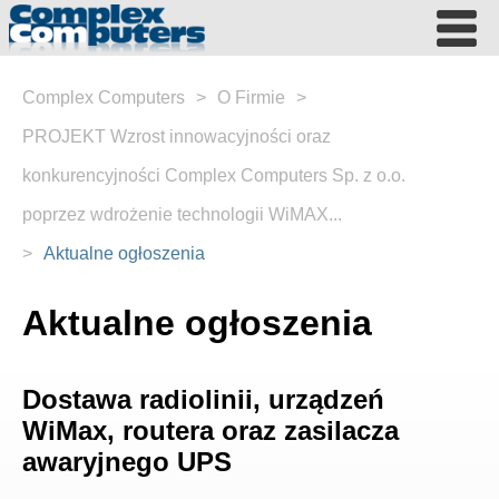
Complex Computers
>
O Firmie
>
PROJEKT Wzrost innowacyjności oraz
konkurencyjności Complex Computers Sp. z o.o.
poprzez wdrożenie technologii WiMAX...
>
Aktualne ogłoszenia
Aktualne ogłoszenia
Dostawa radiolinii, urządzeń
WiMax, routera oraz zasilacza
awaryjnego UPS